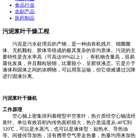
食品行业
农副产品
医药制品
污泥浆叶干燥工程
污泥是污水处理后的产物，是一种由有机残片、细菌菌
体、无机颗粒、胶体等组成的极其复杂的非均质体。污泥的主
要特性是含水率高（可高达99%以上），有机物含量高，容易
腐化发臭，并且颗粒较细，比重较小，呈胶状液态。它是介于
液体和固体之间的浓稠物，可以用泵运输，但它很难通过沉降
进行固液分离。
污泥浆叶干燥
机
工作原理
空心轴上密集排列着楔型中空浆叶，热介质经空心轴流经
浆叶。单位有效容积内传热面积很大，热介质温度从-40℃到
320℃，可以是水蒸汽，也可以是液体型：如热水、导热油
等。间接传导加热，没有携带空气带走热量，热量均用来加热