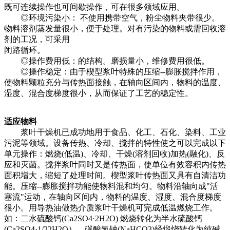
既可连续操作也可间歇操作，可在很多领域应用。
◎环境污染小： 不使用携带空气，粉尘物料夹带很少。
物料溶剂蒸发量很小，便于处理。对有污染的物料或需回收溶
剂的工况，可采用
闭路循环。
◎操作费用低：的结构。磨损量小，维修费用很低。
◎操作稳定：由于楔型浆叶特殊的压缩--膨胀搅拌作用，
使物料颗粒充分与传热面接触，在轴向区间内，物料的温度、
湿度、混合度梯度很小，从而保证了工艺的稳定性。
适应物料
浆叶干燥机已成功地用于食品、化工、石化、染料、工业
污泥等领域。设备传热、冷却、搅拌的特性使之可以完成以下
单元操作：燃烧(低温)、冷却、干燥(溶剂回收)加热(融化)、反
应和灭菌。搅拌浆叶同时又是传热面，使单位有效容积内传热
面积增大，缩短了处理时间。楔型浆叶传热面又具有自清洁功
能。压缩--膨胀搅拌功能使物料混和均匀。物料沿轴向成"活
塞流"运动，在轴向区间内，物料的温度、湿度、混合度梯度
很小。用导热油做热介质浆叶干燥机可完成低温燃烧工作。
如：二水硫酸钙(Ca2SO4·2H2O) 燃烧转化为半水硫酸钙
(Ca2SO4·1/22H2O）。碳酸氢钠(NaHCO3)经煅烧转化为纯碱