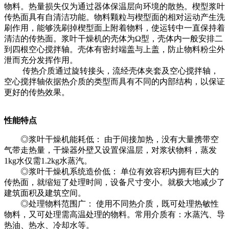
物料。热量损失仅为通过器体保温层向环境的散热。楔型浆叶
传热面具有自清洁功能。物料颗粒与楔型面的相对运动产生洗
刷作用，能够洗刷掉楔型面上附着物料，使运转中一直保持着
清洁的传热面。浆叶干燥机的壳体为Ω型，壳体内一般安排二
到四根空心搅拌轴。壳体有密封端盖与上盖，防止物料粉尘外
泄而充分发挥作用。
传热介质通过旋转接头，流经壳体夹套及空心搅拌轴，
空心搅拌轴依据热介质的类型而具有不同的内部结构，以保证
更好的传热效果。
性能特点
◎浆叶干燥机能耗低： 由于间接加热，没有大量携带空
气带走热量，干燥器外壁又设置保温层，对浆状物料，蒸发
1kg水仅需1.2kg水蒸汽。
◎浆叶干燥机系统造价低： 单位有效容积内拥有巨大的
传热面，就缩短了处理时间，设备尺寸变小。就极大地减少了
建筑面积及建筑空间。
◎处理物料范围广： 使用不同热介质，既可处理热敏性
物料，又可处理需高温处理的物料。常用介质有：水蒸汽、导
热油、热水、冷却水等。