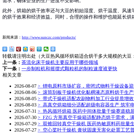
需求，确保企业的生产进度不受影响。
此外，烘箱的烘干效率还与大豆的初始湿度、烘干温度、风速
的烘干效果和经济效益。同时，合理的操作和维护也能延长烘
新闻来源：
http://www.sunczc.com/products/
转载请注明出处（大豆热风循环烘箱适合烘干多大规模的大豆
上一条：
茶流化床干燥机主要应用于哪些领域
下一条：
一步制粒机和摇摆式颗粒机的制粒速度谁更快
相关文章
2026-08-07
>
锂电原料市场扩容，密闭式物料干燥设备迎
2026-08-06
>
滚筒刮板干燥机优化黏稠液态原料烘干生产
2026-08-05
>
带式干燥机适配农副物料加工行业提质增效
2026-08-03
>
高真空烘箱细分适配超级电容器生产 筑牢
2026-07-31
>
热风循环烘箱 医药中间体批量干燥赛道稳
2026-07-30
>
FZG 方形真空干燥箱适配静态烘干需求，
2026-07-29
>
双锥回转真空干燥机 医药热敏原料药批量
2026-07-27
>
空心桨叶干燥机 膏状固废无害化处置工艺