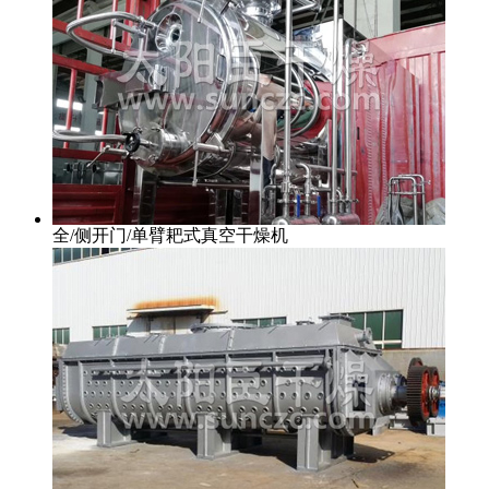
全/侧开门/单臂耙式真空干燥机