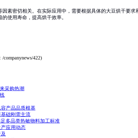
等因素密切相关。在实际应用中，需要根据具体的大豆烘干要求
箱的使用寿命，提高烘干效率。
：
/companynews/422
)
来采购热潮
线
电容产品品质根基
居基础刚需主流
满足多品类热敏物料加工标准
生产应用动态
普及