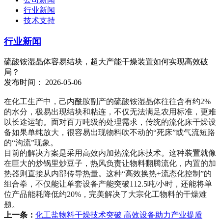
行业新闻
技术支持
行业新闻
硫酸铵湿晶体容易结块，超大产能干燥装置如何实现高效破
局？
发布时间： 2026-05-06
在化工生产中，己内酰胺副产的硫酸铵湿晶体往往含有约2%
的水分，极易出现结块和粘连，不仅无法满足农用标准，更难
以长途运输。面对百万吨级的处理需求，传统的流化床干燥设
备如果单纯放大，很容易出现物料吹不动的“死床”或气流短路
的“沟流”现象。
目前的解决方案是采用高效内加热流化床技术。这种装置就像
在巨大的炒锅里炒豆子，热风负责让物料翻腾流化，内置的加
热器则直接从内部传导热量。这种“高效换热+流态化控制”的
组合拳，不仅能让单套设备产能突破112.5吨/小时，还能将单
位产品能耗降低约20%，完美解决了大宗化工物料的干燥难
题。
上一条：
化工盐物料干燥技术突破 高效设备助力产业提质